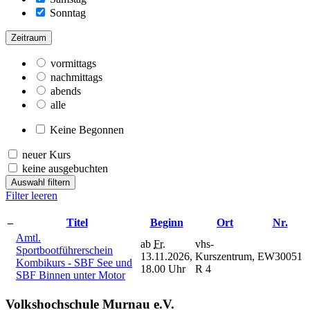
Sonntag
Zeitraum
vormittags
nachmittags
abends
alle
Keine Begonnen
neuer Kurs
keine ausgebuchten
Auswahl filtern
Filter leeren
–
Titel
Beginn
Ort
Nr.
Amtl.
ab
Fr.
vhs-
Sportbootführerschein
13.11.2026,
Kurszentrum,
EW30051
Kombikurs - SBF See und
18.00 Uhr
R 4
SBF Binnen unter Motor
Volkshochschule Murnau e.V.