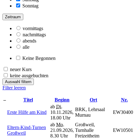
Sonntag
Zeitraum
vormittags
nachmittags
abends
alle
Keine Begonnen
neuer Kurs
keine ausgebuchten
Auswahl filtern
Filter leeren
–
Titel
Beginn
Ort
Nr.
ab
Di.
BRK, Lehrsaal
Erste Hilfe am Kind
10.11.2026,
EW30400
Murnau
18.00 Uhr
ab
Mo.
Großweil,
Eltern-Kind-Turnen
21.09.2026,
Turnhalle
EW10501
Großweil
8.30 Uhr
Freizeitheim