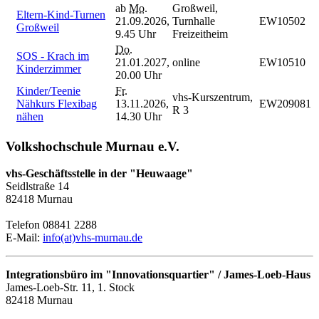
ab
Mo.
Großweil,
Eltern-Kind-Turnen
21.09.2026,
Turnhalle
EW10502
Großweil
9.45 Uhr
Freizeitheim
Do.
SOS - Krach im
21.01.2027,
online
EW10510
Kinderzimmer
20.00 Uhr
Kinder/Teenie
Fr.
vhs-Kurszentrum,
Nähkurs Flexibag
13.11.2026,
EW209081
R 3
nähen
14.30 Uhr
Volkshochschule Murnau e.V.
vhs-Geschäftsstelle in der "Heuwaage"
Seidlstraße 14
82418 Murnau
Telefon 08841 2288
E-Mail:
info(at)vhs-murnau.de
Integrationsbüro im "Innovationsquartier" / James-Loeb-Haus
James-Loeb-Str. 11, 1. Stock
82418 Murnau