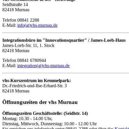
Seidlstraße 14
82418 Murnau
Telefon 08841 2288
E-Mail:
info(at)vhs-murnau.de
Integrationsbüro im "Innovationsquartier" / James-Loeb-Haus
James-Loeb-Str. 11, 1. Stock
82418 Murnau
Telefon 08841 6780944
E-Mail:
integration(at)vhs-murnau.de
vhs-Kurszentrum im Kemmelpark:
Dr.-Friedrich-und-Ilse-Erhard-Str. 3
82418 Murnau
Öffnungszeiten der vhs Murnau
Öffnungszeiten Geschäftsstelle: (Seidlstr. 14)
Montag: 10.30 - 14.00 Uhr,
Dienstag, Mittwoch, Donnerstag: 10.00 - 12.00 Uhr
Sie erreichen uns telefonisch unter 08841-2288 oder über das
Kontakt