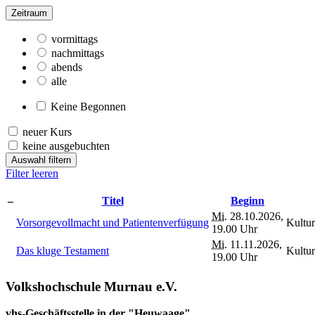
Zeitraum
vormittags
nachmittags
abends
alle
Keine Begonnen
neuer Kurs
keine ausgebuchten
Auswahl filtern
Filter leeren
–
Titel
Beginn
Mi.
28.10.2026,
Vorsorgevollmacht und Patientenverfügung
Kultu
19.00 Uhr
Mi.
11.11.2026,
Das kluge Testament
Kultu
19.00 Uhr
Volkshochschule Murnau e.V.
vhs-Geschäftsstelle in der "Heuwaage"