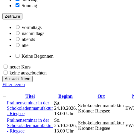
Sonntag
Zeitraum
vormittags
nachmittags
abends
alle
Keine Begonnen
neuer Kurs
keine ausgebuchten
Auswahl filtern
Filter leeren
–
Titel
Beginn
Ort
N
Pralinenseminar in der
Sa.
Schokoladenmanufaktur
Schokoladenmanufaktur
24.10.2026,
EW3
Krönner Riegsee
- Riegsee
13.00 Uhr
Pralinenseminar in der
So.
Schokoladenmanufaktur
Schokoladenmanufaktur
25.10.2026,
EW3
Krönner Riegsee
- Riegsee
13.00 Uhr