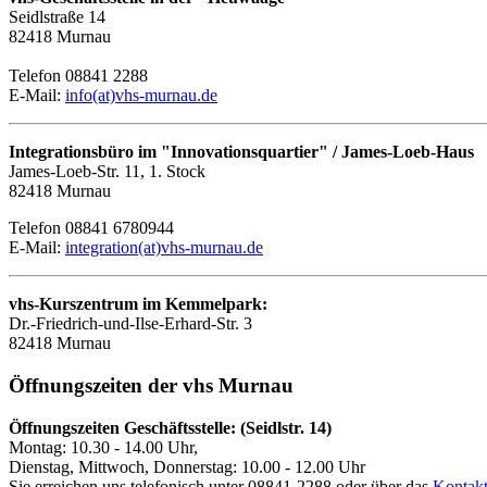
Seidlstraße 14
82418 Murnau
Telefon 08841 2288
E-Mail:
info(at)vhs-murnau.de
Integrationsbüro im "Innovationsquartier" / James-Loeb-Haus
James-Loeb-Str. 11, 1. Stock
82418 Murnau
Telefon 08841 6780944
E-Mail:
integration(at)vhs-murnau.de
vhs-Kurszentrum im Kemmelpark:
Dr.-Friedrich-und-Ilse-Erhard-Str. 3
82418 Murnau
Öffnungszeiten der vhs Murnau
Öffnungszeiten Geschäftsstelle: (Seidlstr. 14)
Montag: 10.30 - 14.00 Uhr,
Dienstag, Mittwoch, Donnerstag: 10.00 - 12.00 Uhr
Sie erreichen uns telefonisch unter 08841-2288 oder über das
Kontakt