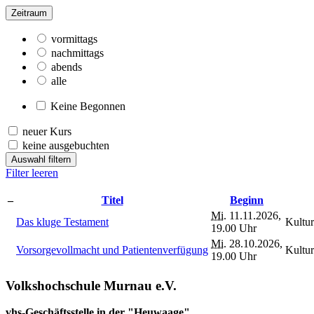
Zeitraum
vormittags
nachmittags
abends
alle
Keine Begonnen
neuer Kurs
keine ausgebuchten
Auswahl filtern
Filter leeren
–
Titel
Beginn
Mi.
11.11.2026,
Das kluge Testament
Kultu
19.00 Uhr
Mi.
28.10.2026,
Vorsorgevollmacht und Patientenverfügung
Kultu
19.00 Uhr
Volkshochschule Murnau e.V.
vhs-Geschäftsstelle in der "Heuwaage"