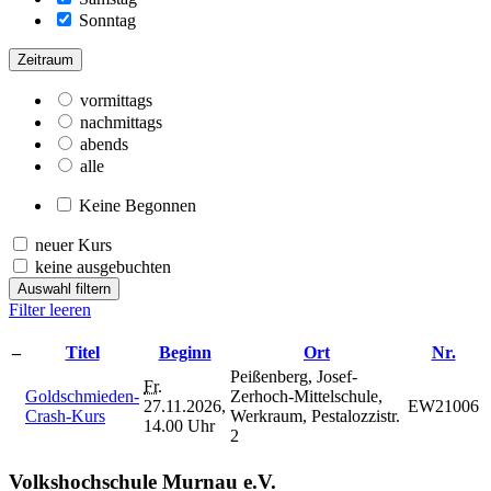
Sonntag
Zeitraum
vormittags
nachmittags
abends
alle
Keine Begonnen
neuer Kurs
keine ausgebuchten
Auswahl filtern
Filter leeren
–
Titel
Beginn
Ort
Nr.
Peißenberg, Josef-
Fr.
Goldschmieden-
Zerhoch-Mittelschule,
27.11.2026,
EW21006
Crash-Kurs
Werkraum, Pestalozzistr.
14.00 Uhr
2
Volkshochschule Murnau e.V.