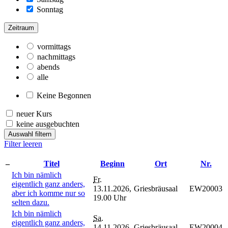
Sonntag
Zeitraum
vormittags
nachmittags
abends
alle
Keine Begonnen
neuer Kurs
keine ausgebuchten
Auswahl filtern
Filter leeren
–
Titel
Beginn
Ort
Nr.
Ich bin nämlich
Fr.
eigentlich ganz anders,
13.11.2026,
Griesbräusaal
EW20003
aber ich komme nur so
19.00 Uhr
selten dazu.
Ich bin nämlich
Sa.
eigentlich ganz anders,
14.11.2026,
Griesbräusaal
EW20004