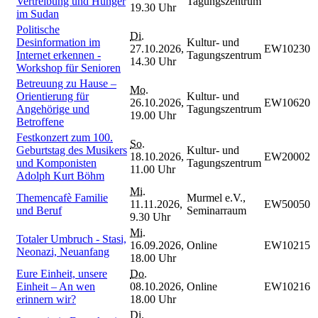
Vertreibung und Hunger
Tagungszentrum
19.30 Uhr
im Sudan
Politische
Di.
Desinformation im
Kultur- und
27.10.2026,
EW10230
Internet erkennen -
Tagungszentrum
14.30 Uhr
Workshop für Senioren
Betreuung zu Hause –
Mo.
Orientierung für
Kultur- und
26.10.2026,
EW10620
Angehörige und
Tagungszentrum
19.00 Uhr
Betroffene
Festkonzert zum 100.
So.
Geburtstag des Musikers
Kultur- und
18.10.2026,
EW20002
und Komponisten
Tagungszentrum
11.00 Uhr
Adolph Kurt Böhm
Mi.
Themencafè Familie
Murmel e.V.,
11.11.2026,
EW50050
und Beruf
Seminarraum
9.30 Uhr
Mi.
Totaler Umbruch - Stasi,
16.09.2026,
Online
EW10215
Neonazi, Neuanfang
18.00 Uhr
Eure Einheit, unsere
Do.
Einheit – An wen
08.10.2026,
Online
EW10216
erinnern wir?
18.00 Uhr
Di.