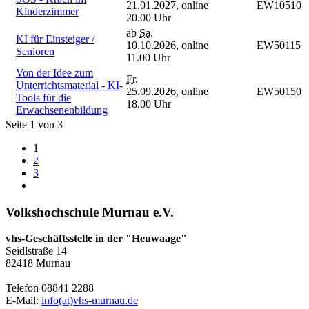
21.01.2027,
online
EW10510
Kinderzimmer
20.00 Uhr
ab
Sa.
KI für Einsteiger /
10.10.2026,
online
EW50115
Senioren
11.00 Uhr
Von der Idee zum
Fr.
Unterrichtsmaterial - KI-
25.09.2026,
online
EW50150
Tools für die
18.00 Uhr
Erwachsenenbildung
Seite 1 von 3
1
2
3
Volkshochschule Murnau e.V.
vhs-Geschäftsstelle in der "Heuwaage"
Seidlstraße 14
82418 Murnau
Telefon 08841 2288
E-Mail:
info(at)vhs-murnau.de