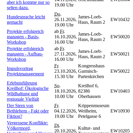
aber ich komme nur so
19.00 Uhr
selten dazu.
Do.
Hundesprache leicht
James-Loeb-
26.11.2026,
EW10432
gemacht
Haus, Raum 2
19.00 Uhr
Projekte erfolgreich
ab
Fr.
James-Loeb-
managen - Basis-
16.10.2026,
EW50020
Haus, Raum 2
Workshop
16.00 Uhr
Projekte erfolgreich
ab
Fr.
James-Loeb-
managen - Aufbau-
27.11.2026,
EW50021
Haus, Raum 2
Workshop
16.00 Uhr
Fr.
Kongresshaus
Impulsvortrag
23.10.2026,
Garmisch-
EW50022
Projektmanagement
15.30 Uhr
Partenkirchen
Erlebnisführung
So.
Kreilhof 6,
Kreilhof: Ökologische
18.10.2026,
82386
EW10403
Wildhaltung und
10.00 Uhr
Oberhausen
regionale Vielfalt
Der Stern von
Fr.
Krippenmuseum
Bethlehem - Fakt oder
04.12.2026,
Weilheim,
EW10930
Fiktion?
19.00 Uhr
Petelgasse 6
Vergessene Konflikte:
Di.
Völkermord,
Kultur- und
20.10.2026,
EW10205