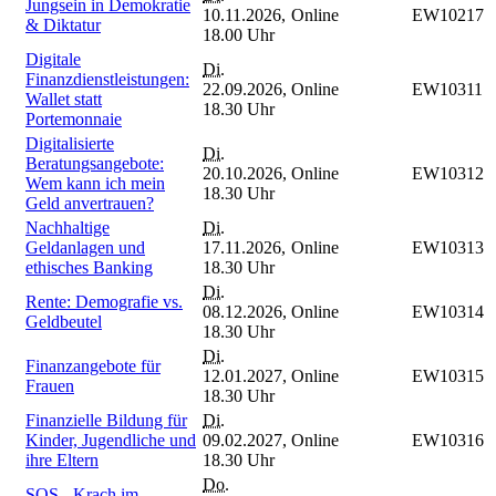
Jungsein in Demokratie
10.11.2026,
Online
EW10217
& Diktatur
18.00 Uhr
Digitale
Di.
Finanzdienstleistungen:
22.09.2026,
Online
EW10311
Wallet statt
18.30 Uhr
Portemonnaie
Digitalisierte
Di.
Beratungsangebote:
20.10.2026,
Online
EW10312
Wem kann ich mein
18.30 Uhr
Geld anvertrauen?
Nachhaltige
Di.
Geldanlagen und
17.11.2026,
Online
EW10313
ethisches Banking
18.30 Uhr
Di.
Rente: Demografie vs.
08.12.2026,
Online
EW10314
Geldbeutel
18.30 Uhr
Di.
Finanzangebote für
12.01.2027,
Online
EW10315
Frauen
18.30 Uhr
Finanzielle Bildung für
Di.
Kinder, Jugendliche und
09.02.2027,
Online
EW10316
ihre Eltern
18.30 Uhr
Do.
SOS - Krach im