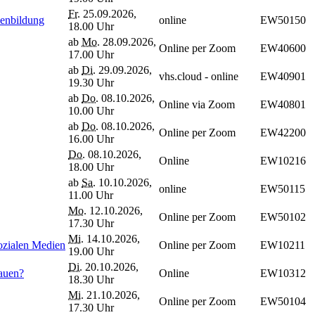
Fr.
25.09.2026,
nenbildung
online
EW50150
18.00 Uhr
ab
Mo.
28.09.2026,
Online per Zoom
EW40600
17.00 Uhr
ab
Di.
29.09.2026,
vhs.cloud - online
EW40901
19.30 Uhr
ab
Do.
08.10.2026,
Online via Zoom
EW40801
10.00 Uhr
ab
Do.
08.10.2026,
Online per Zoom
EW42200
16.00 Uhr
Do.
08.10.2026,
Online
EW10216
18.00 Uhr
ab
Sa.
10.10.2026,
online
EW50115
11.00 Uhr
Mo.
12.10.2026,
Online per Zoom
EW50102
17.30 Uhr
Mi.
14.10.2026,
ozialen Medien
Online per Zoom
EW10211
19.00 Uhr
Di.
20.10.2026,
rauen?
Online
EW10312
18.30 Uhr
Mi.
21.10.2026,
Online per Zoom
EW50104
17.30 Uhr