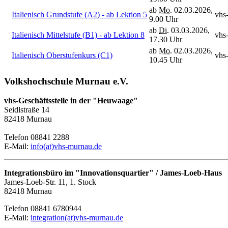
ab
Mo.
02.03.2026,
Italienisch Grundstufe (A2) - ab Lektion 5
vhs
9.00 Uhr
ab
Di.
03.03.2026,
Italienisch Mittelstufe (B1) - ab Lektion 8
vhs
17.30 Uhr
ab
Mo.
02.03.2026,
Italienisch Oberstufenkurs (C1)
vhs
10.45 Uhr
Volkshochschule Murnau e.V.
vhs-Geschäftsstelle in der "Heuwaage"
Seidlstraße 14
82418 Murnau
Telefon 08841 2288
E-Mail:
info(at)vhs-murnau.de
Integrationsbüro im "Innovationsquartier" / James-Loeb-Haus
James-Loeb-Str. 11, 1. Stock
82418 Murnau
Telefon 08841 6780944
E-Mail:
integration(at)vhs-murnau.de