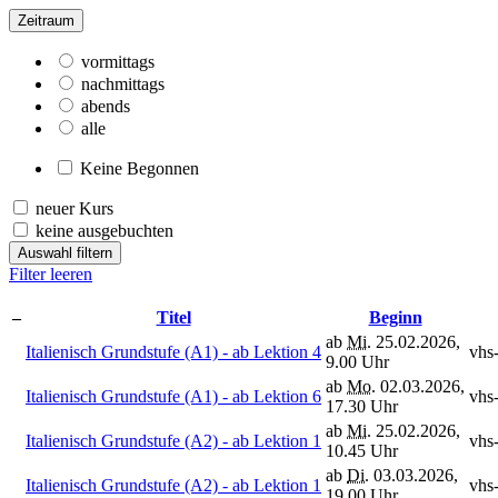
Zeitraum
vormittags
nachmittags
abends
alle
Keine Begonnen
neuer Kurs
keine ausgebuchten
Auswahl filtern
Filter leeren
–
Titel
Beginn
ab
Mi.
25.02.2026,
Italienisch Grundstufe (A1) - ab Lektion 4
vhs
9.00 Uhr
ab
Mo.
02.03.2026,
Italienisch Grundstufe (A1) - ab Lektion 6
vhs
17.30 Uhr
ab
Mi.
25.02.2026,
Italienisch Grundstufe (A2) - ab Lektion 1
vhs
10.45 Uhr
ab
Di.
03.03.2026,
Italienisch Grundstufe (A2) - ab Lektion 1
vhs
19.00 Uhr