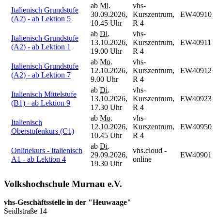
ab
Mi.
vhs-
Italienisch Grundstufe
30.09.2026,
Kurszentrum,
EW40910
(A2) - ab Lektion 5
10.45 Uhr
R 4
ab
Di.
vhs-
Italienisch Grundstufe
13.10.2026,
Kurszentrum,
EW40911
(A2) - ab Lektion 1
19.00 Uhr
R 4
ab
Mo.
vhs-
Italienisch Grundstufe
12.10.2026,
Kurszentrum,
EW40912
(A2) - ab Lektion 7
9.00 Uhr
R 4
ab
Di.
vhs-
Italienisch Mittelstufe
13.10.2026,
Kurszentrum,
EW40923
(B1) - ab Lektion 9
17.30 Uhr
R 4
ab
Mo.
vhs-
Italienisch
12.10.2026,
Kurszentrum,
EW40950
Oberstufenkurs (C1)
10.45 Uhr
R 4
ab
Di.
Onlinekurs - Italienisch
vhs.cloud -
29.09.2026,
EW40901
A1 - ab Lektion 4
online
19.30 Uhr
Volkshochschule Murnau e.V.
vhs-Geschäftsstelle in der "Heuwaage"
Seidlstraße 14