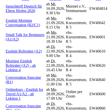
ab
Mi.
Sprachtreff Deutsch für
Murmel e.V.,
16.09.2026,
EW404814
Eltern Herbst 2026
Seminarraum
9.30 Uhr
ab
Mo.
vhs-
English Morning
21.09.2026,
Kurszentrum,
EW40642
Conversation (B2/C1)
9.15 Uhr
R 5
ab
Mo.
vhs-
Small Talk for Beginners
21.09.2026,
Kurszentrum,
EW40601
(A1/A2)
18.30 Uhr
R 5
ab
Di.
vhs-
English Refresher (A2)
22.09.2026,
Kurszentrum,
EW40610
9.00 Uhr
R 4
Morning English
ab
Di.
vhs-
Refresher (A2) - ab
22.09.2026,
Kurszentrum,
EW40620
Lektion 4
10.45 Uhr
R 4
ab
Mo.
vhs-
Conversation française
28.09.2026,
Kurszentrum,
EW40840
(B1)
11.00 Uhr
R 5
Onlinekurs - English for
ab
Mo.
Online per
Travel A1/A2 - ab
28.09.2026,
EW40600
Zoom
Lektion 1
17.00 Uhr
ab
Di.
vhs-
Conversation française
29.09.2026,
Kurszentrum,
EW40860