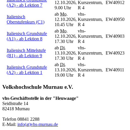
12.10.2026,
Kurszentrum,
EW40912
(A2) - ab Lektion 7
9.00 Uhr
R 4
ab
Mo.
vhs-
Italienisch
12.10.2026,
Kurszentrum,
EW40950
Oberstufenkurs (C1)
10.45 Uhr
R 4
ab
Mo.
vhs-
Italienisch Grundstufe
12.10.2026,
Kurszentrum,
EW40903
(A1) - ab Lektion 8
17.30 Uhr
R 4
ab
Di.
vhs-
Italienisch Mittelstufe
13.10.2026,
Kurszentrum,
EW40923
(B1) - ab Lektion 9
17.30 Uhr
R 4
ab
Di.
vhs-
Italienisch Grundstufe
13.10.2026,
Kurszentrum,
EW40911
(A2) - ab Lektion 1
19.00 Uhr
R 4
Volkshochschule Murnau e.V.
vhs-Geschäftsstelle in der "Heuwaage"
Seidlstraße 14
82418 Murnau
Telefon 08841 2288
E-Mail:
info(at)vhs-murnau.de