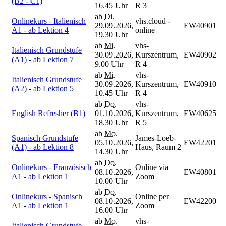
(B2 - C1)
16.45 Uhr
R 3
ab
Di.
Onlinekurs - Italienisch
vhs.cloud -
29.09.2026,
EW40901
A1 - ab Lektion 4
online
19.30 Uhr
ab
Mi.
vhs-
Italienisch Grundstufe
30.09.2026,
Kurszentrum,
EW40902
(A1) - ab Lektion 7
9.00 Uhr
R 4
ab
Mi.
vhs-
Italienisch Grundstufe
30.09.2026,
Kurszentrum,
EW40910
(A2) - ab Lektion 5
10.45 Uhr
R 4
ab
Do.
vhs-
English Refresher (B1)
01.10.2026,
Kurszentrum,
EW40625
18.30 Uhr
R 5
ab
Mo.
Spanisch Grundstufe
James-Loeb-
05.10.2026,
EW42201
(A1) - ab Lektion 8
Haus, Raum 2
14.30 Uhr
ab
Do.
Onlinekurs - Französisch
Online via
08.10.2026,
EW40801
A1 - ab Lektion 1
Zoom
10.00 Uhr
ab
Do.
Onlinekurs - Spanisch
Online per
08.10.2026,
EW42200
A1 - ab Lektion 1
Zoom
16.00 Uhr
ab
Mo.
vhs-
Italienisch Grundstufe