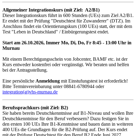
Allgemeiner Integrationskurs (mit Ziel: A2/B1)
Dieser Integrationskurs führt in 600 Stunden (UEs) zum Ziel A2/B1.
Er endet mit der Prüfung "Deutschtest für Zuwanderer" (DTZ). Im
Anschluss findet ein Orientierungskurs (100 UEs) statt, der mit dem
Test "Leben in Deutschland" / Einbürgerungstest endet.
Start am 26.10.2026, Immer Mo, Di, Do, Fr 8:45 - 13:00 Uhr in
Murnau
Mit einem Berechtigungsschein von Jobcenter, BAMF etc. ist der
Kurs entweder kostenfrei oder vergünstigt. Wir beraten und helfen
bei der Antragsstellung.
Eine persönliche
Anmeldung
mit Einstufungstest ist erforderlich!
Bitte Terminvereinbarung unter 08841-6780944 oder
integration(at)vhs-murnau.de
Berufssprachkurs (mit Ziel: B2)
Sie haben bereits Deutschkenntnisse auf B1-Niveau und wollen Ihre
Deutschkenntnisse für den Beruf verbessern? Dazu festigen Sie in
den ersten 100 UEs Ihre B1-Kenntnisse und bauen dann in weiteren
400 UEs die Grundlagen für die B2-Prüfung auf. Der Kurs endet
mit der Prüfung Deutschtest für den Beruf B2 Ende Juni 2027.