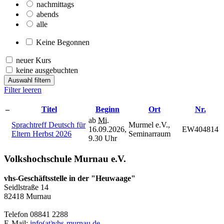
nachmittags
abends
alle
Keine Begonnen
neuer Kurs
keine ausgebuchten
Auswahl filtern
Filter leeren
–
Titel
Beginn
Ort
Nr.
ab
Mi.
Sprachtreff Deutsch für
Murmel e.V.,
16.09.2026,
EW404814
Eltern Herbst 2026
Seminarraum
9.30 Uhr
Volkshochschule Murnau e.V.
vhs-Geschäftsstelle in der "Heuwaage"
Seidlstraße 14
82418 Murnau
Telefon 08841 2288
E-Mail:
info(at)vhs-murnau.de