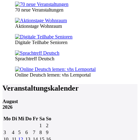
70 neue Veranstaltungen
Aktionstage Wohnraum
Digitale Teilhabe Senioren
Sprachtreff Deutsch
Online Deutsch lernen: vhs Lernportal
Veranstaltungskalender
August
2026
Mo
Di
Mi
Do
Fr
Sa
So
1
2
3
4
5
6
7
8
9
10
11
12
13
14
15
16