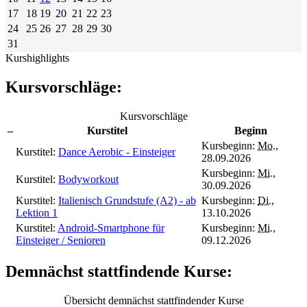
17
18
19
20
21
22
23
24
25
26
27
28
29
30
31
Kurshighlights
Kursvorschläge:
Kursvorschläge
–
Kurstitel
Beginn
Kursbeginn:
Mo.
,
Kurstitel:
Dance Aerobic - Einsteiger
28.09.2026
Kursbeginn:
Mi.
,
Kurstitel:
Bodyworkout
30.09.2026
Kurstitel:
Italienisch Grundstufe (A2) - ab
Kursbeginn:
Di.
,
Lektion 1
13.10.2026
Kurstitel:
Android-Smartphone für
Kursbeginn:
Mi.
,
Einsteiger / Senioren
09.12.2026
Demnächst stattfindende Kurse:
Übersicht demnächst stattfindender Kurse