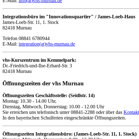
E-Mail:
info(at)vhs-murnau.de
Integrationsbüro im "Innovationsquartier" / James-Loeb-Haus
James-Loeb-Str. 11, 1. Stock
82418 Murnau
Telefon 08841 6780944
E-Mail:
integration(at)vhs-murnau.de
vhs-Kurszentrum im Kemmelpark:
Dr.-Friedrich-und-Ilse-Erhard-Str. 3
82418 Murnau
Öffnungszeiten der vhs Murnau
Öffnungszeiten Geschäftsstelle: (Seidlstr. 14)
Montag: 10.30 - 14.00 Uhr,
Dienstag, Mittwoch, Donnerstag: 10.00 - 12.00 Uhr
Sie erreichen uns telefonisch unter 08841-2288 oder über das
Kontakt
In den bayerischen Schulferien eingeschränkte Öffnungszeiten.
Öffnungszeiten Integrationsbüro: (James-Loeb-Str. 11, 1. Stock)