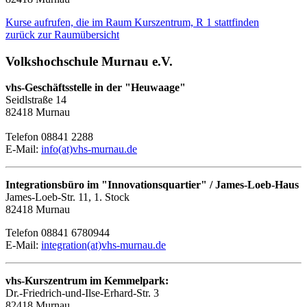
Kurse aufrufen, die im Raum Kurszentrum, R 1 stattfinden
zurück zur Raumübersicht
Volkshochschule Murnau e.V.
vhs-Geschäftsstelle in der "Heuwaage"
Seidlstraße 14
82418 Murnau
Telefon 08841 2288
E-Mail:
info(at)vhs-murnau.de
Integrationsbüro im "Innovationsquartier" / James-Loeb-Haus
James-Loeb-Str. 11, 1. Stock
82418 Murnau
Telefon 08841 6780944
E-Mail:
integration(at)vhs-murnau.de
vhs-Kurszentrum im Kemmelpark:
Dr.-Friedrich-und-Ilse-Erhard-Str. 3
82418 Murnau