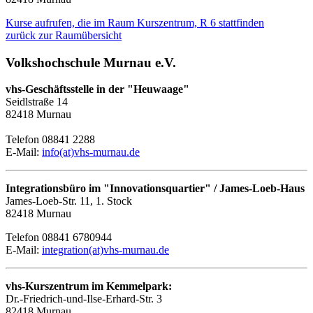
Kurse aufrufen, die im Raum Kurszentrum, R 6 stattfinden
zurück zur Raumübersicht
Volkshochschule Murnau e.V.
vhs-Geschäftsstelle in der "Heuwaage"
Seidlstraße 14
82418 Murnau
Telefon 08841 2288
E-Mail:
info(at)vhs-murnau.de
Integrationsbüro im "Innovationsquartier" / James-Loeb-Haus
James-Loeb-Str. 11, 1. Stock
82418 Murnau
Telefon 08841 6780944
E-Mail:
integration(at)vhs-murnau.de
vhs-Kurszentrum im Kemmelpark:
Dr.-Friedrich-und-Ilse-Erhard-Str. 3
82418 Murnau