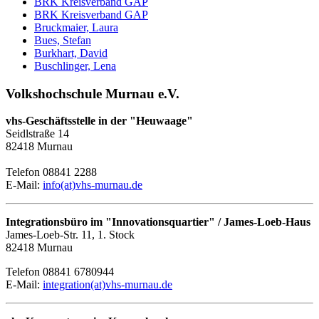
BRK Kreisverband GAP
BRK Kreisverband GAP
Bruckmaier, Laura
Bues, Stefan
Burkhart, David
Buschlinger, Lena
Volkshochschule Murnau e.V.
vhs-Geschäftsstelle in der "Heuwaage"
Seidlstraße 14
82418 Murnau
Telefon 08841 2288
E-Mail:
info(at)vhs-murnau.de
Integrationsbüro im "Innovationsquartier" / James-Loeb-Haus
James-Loeb-Str. 11, 1. Stock
82418 Murnau
Telefon 08841 6780944
E-Mail:
integration(at)vhs-murnau.de