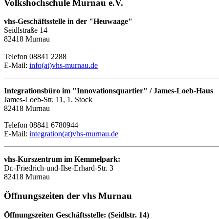
Volkshochschule Murnau e.V.
vhs-Geschäftsstelle in der "Heuwaage"
Seidlstraße 14
82418 Murnau
Telefon 08841 2288
E-Mail:
info(at)vhs-murnau.de
Integrationsbüro im "Innovationsquartier" / James-Loeb-Haus
James-Loeb-Str. 11, 1. Stock
82418 Murnau
Telefon 08841 6780944
E-Mail:
integration(at)vhs-murnau.de
vhs-Kurszentrum im Kemmelpark:
Dr.-Friedrich-und-Ilse-Erhard-Str. 3
82418 Murnau
Öffnungszeiten der vhs Murnau
Öffnungszeiten Geschäftsstelle: (Seidlstr. 14)