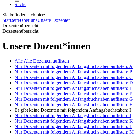
Suche
Sie befinden sich hier:
Startseite
Über uns
Unsere Dozenten
Dozentenübersicht
Dozentenübersicht
Unsere Dozent*innen
Alle
Alle Dozenten auflisten
Nur Dozenten mit folgendem Anfangsbuchstaben auflisten:
A
Nur Dozenten mit folgendem Anfangsbuchstaben auflisten:
B
Nur Dozenten mit folgendem Anfangsbuchstaben auflisten:
C
Nur Dozenten mit folgendem Anfangsbuchstaben auflisten:
D
Nur Dozenten mit folgendem Anfangsbuchstaben auflisten:
E
Nur Dozenten mit folgendem Anfangsbuchstaben auflisten:
F
Nur Dozenten mit folgendem Anfangsbuchstaben auflisten:
G
Nur Dozenten mit folgendem Anfangsbuchstaben auflisten:
H
Es gibt keine Dozenten mit folgendem Anfangsbuchstaben:
I
Nur Dozenten mit folgendem Anfangsbuchstaben auflisten:
J
Nur Dozenten mit folgendem Anfangsbuchstaben auflisten:
K
Nur Dozenten mit folgendem Anfangsbuchstaben auflisten:
L
Nur Dozenten mit folgendem Anfangsbuchstaben auflisten:
M